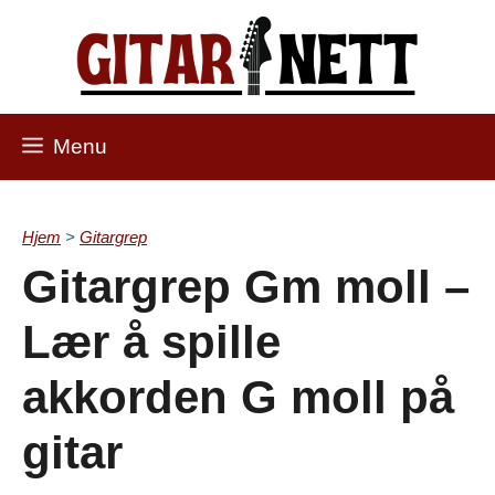
Skip
to
content
Menu
Hjem
>
Gitargrep
Gitargrep Gm moll –
Lær å spille
akkorden G moll på
gitar