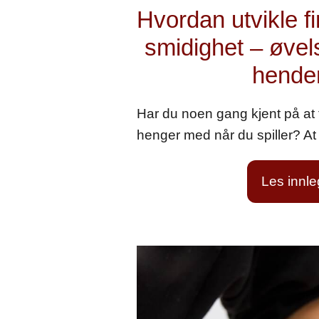
Hvordan utvikle f
smidighet – øvel
hende
Har du noen gang kjent på at f
henger med når du spiller? A
Les innl