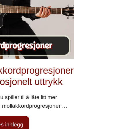
kkordprogresjoner
osjonelt uttrykk
 spiller til å låte litt mer
n mollakkordprogresjoner …
s innlegg