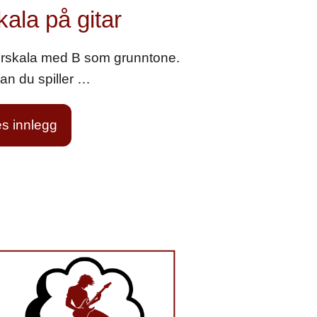
kala på gitar
urskala med B som grunntone.
dan du spiller …
s innlegg