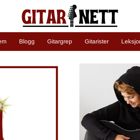
em
Blogg
Gitargrep
Gitarister
Leksjo