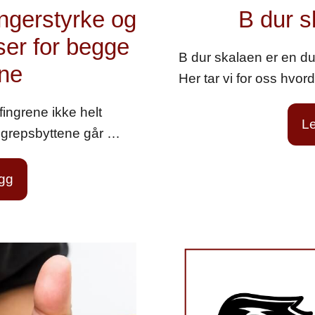
ingerstyrke og
B dur s
ser for begge
B dur skalaen er en d
ne
Her tar vi for oss hvor
ingrene ikke helt
Le
t grepsbyttene går …
egg