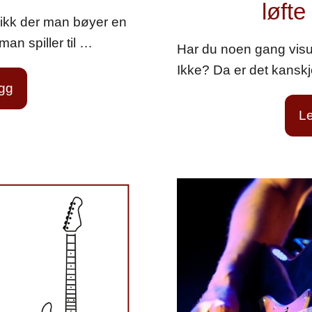
løfte 
knikk der man bøyer en
 man spiller til …
Har du noen gang visual
Ikke? Da er det kansk
egg
Le