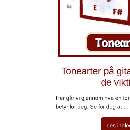
Tonearter på gita
de vikt
Her går vi gjennom hva en ton
betyr for deg. Se for deg at …
Les innl