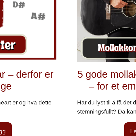
r – derfor er
5 gode molla
ige
– for et em
eart er og hva dette
Har du lyst til å få det du
stemningsfullt? Da ka
egg
Le