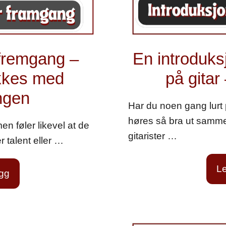
 fremgang –
En introduksj
ykkes med
på gitar 
ngen
Har du noen gang lurt
høres så bra ut samm
n føler likevel at de
gitarister …
er talent eller …
Le
egg