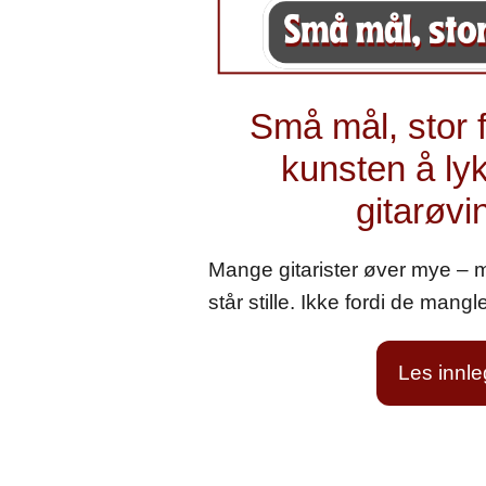
Små mål, stor
kunsten å l
gitarøvi
Mange gitarister øver mye – me
står stille. Ikke fordi de mangl
Les innl