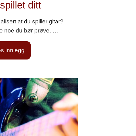
spillet ditt
isert at du spiller gitar?
je noe du bør prøve. …
s innlegg