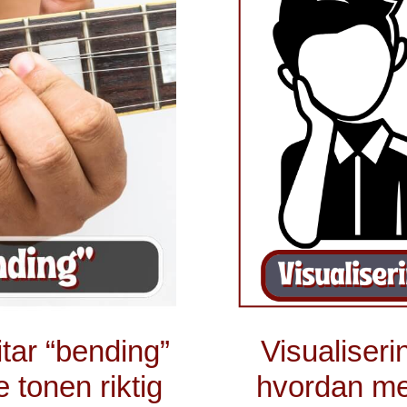
itar “bending”
Visualiserin
 tonen riktig
hvordan me