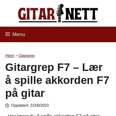
Skip
to
content
Menu
Hjem
>
Gitargrep
Gitargrep F7 – Lær
å spille akkorden F7
på gitar
Oppdatert:
21/08/2023