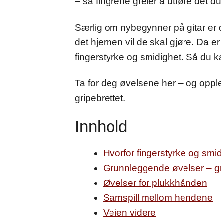
– så fingrene greier å utføre det du 
Særlig om nybegynner på gitar er 
det hjernen vil de skal gjøre. Da 
fingerstyrke og smidighet. Så du kan 
Ta for deg øvelsene her – og oppl
gripebrettet.
Innhold
Hvorfor fingerstyrke og smid
Grunnleggende øvelser – g
Øvelser for plukkhånden
Samspill mellom hendene
Veien videre