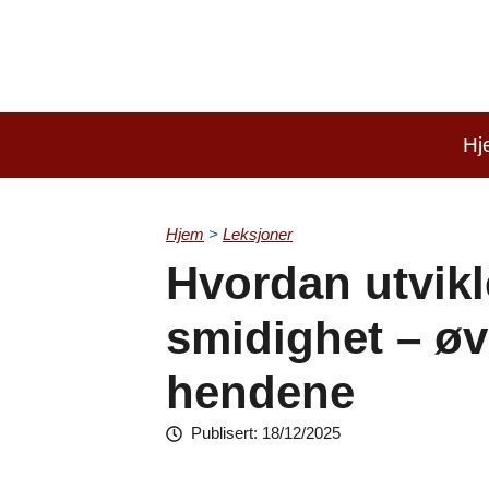
Skip
to
content
Hj
Hjem
>
Leksjoner
Hvordan utvikl
smidighet – øv
hendene
Publisert:
18/12/2025