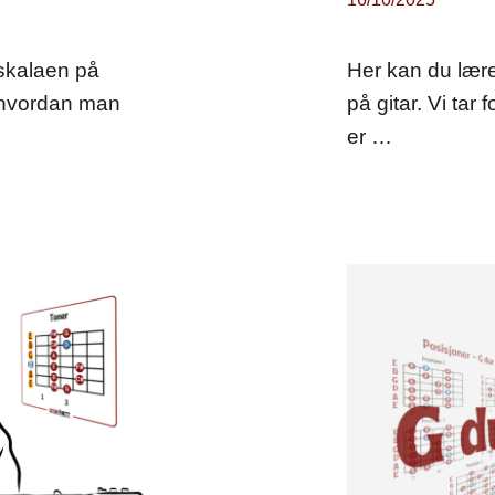
 skalaen på
Her kan du lære
ss hvordan man
på gitar. Vi tar
er …