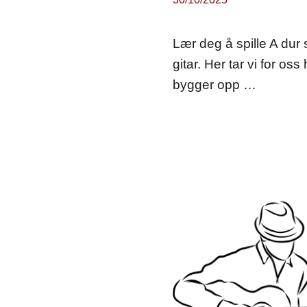
Lær deg å spille A dur
gitar. Her tar vi for o
bygger opp …