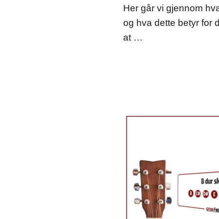
Her går vi gjennom hva
og hva dette betyr for 
at …