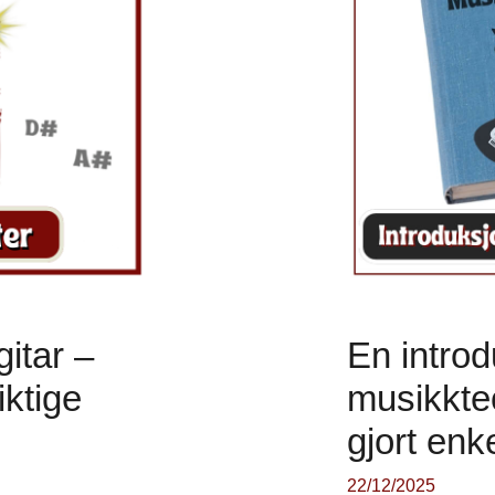
gitar –
En introd
iktige
musikkteo
gjort enke
22/12/2025