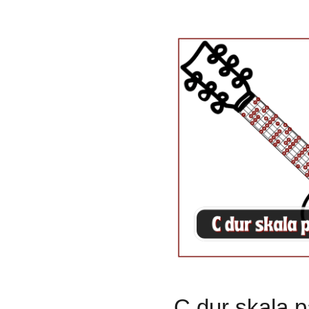
C dur skala p