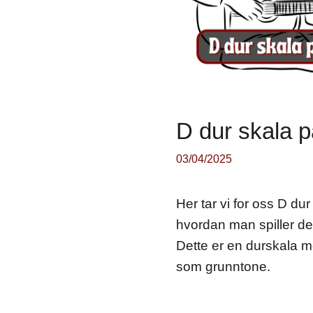
D dur skala p
03/04/2025
Her tar vi for oss D du
hvordan man spiller de
Dette er en durskala 
som grunntone.