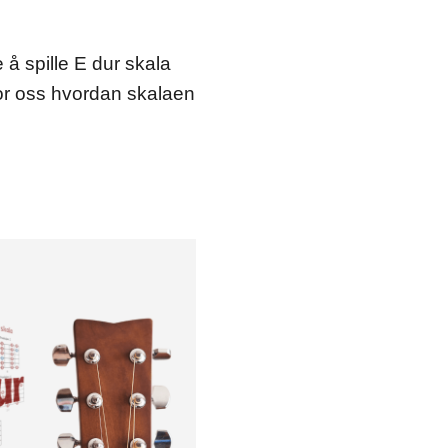
 å spille E dur skala
 for oss hvordan skalaen